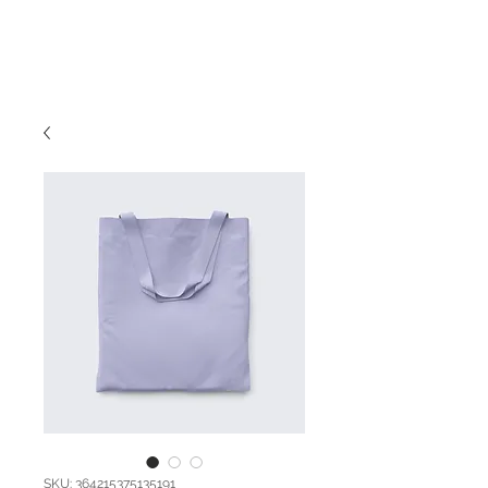
SKU: 364215375135191