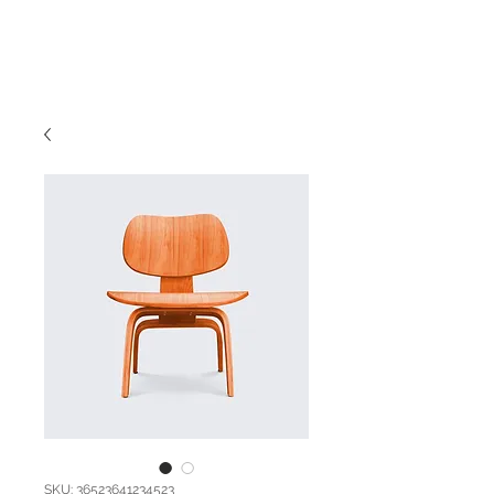
SKU: 36523641234523