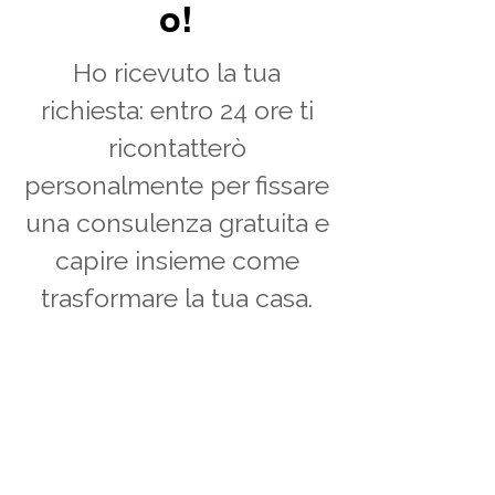
o!
Ho ricevuto la tua
richiesta: entro 24 ore ti
ricontatterò
personalmente per fissare
una consulenza gratuita e
capire insieme come
trasformare la tua casa.
👉 Il nostro incontro sarà
l’occasione per chiarire i tuoi
dubbi, evitare errori costosi e
iniziare a immaginare la tua casa
con la luce e gli spazi che
meritano.