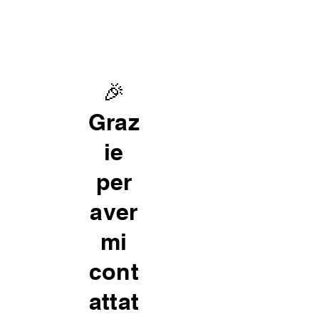
🎉
Graz
ie
per
aver
mi
cont
attat